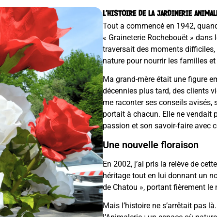
L’HISTOIRE DE LA JARDINERIE ANIMAL
Tout a commencé en 1942, quand 
« Graineterie Rochebouët » dans l
traversait des moments difficiles, 
nature pour nourrir les familles et 
Ma grand-mère était une figure em
décennies plus tard, des clients 
me raconter ses conseils avisés, sa
portait à chacun. Elle ne vendait 
passion et son savoir-faire avec c
Une nouvelle floraison
En 2002, j’ai pris la relève de cet
héritage tout en lui donnant un no
de Chatou », portant fièrement le 
Mais l’histoire ne s’arrêtait pas 