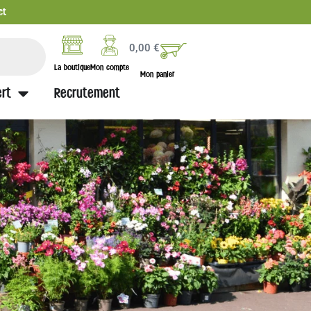
ct
0,00
€
La boutique
Mon compte
Mon panier
rt
Recrutement