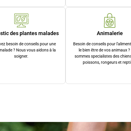
ctement chez vous en cas de besoin, et grâce à notre adhésion à
 livrons même gratuitement sur Chatou et les villes limitrophes
stic des plantes malades
Animalerie
oduits. Nous participons au concours des plus belles vitrines de F
Nos décors extérieurs lumineux ? Nous les créons nous-mêmes, a
ez besoin de conseils pour une
Besoin de conseils pour l'alimen
malade ? Nous vous aidons à la
le bien être de vos animaux 
ion à votre
service
soigner.
sommes specialistes des chiens
poissons, rongeurs et repti
l’esprit reste le même : vous accompagner avec authenticité, exp
niez d’adopter votre premier animal ou que vous soyez un habit