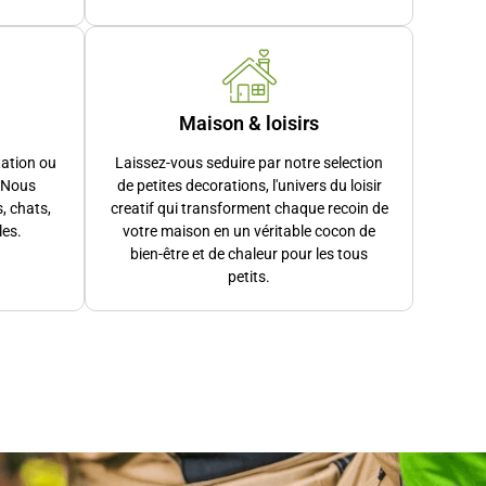
 la coopérative ACCÈS SAP, certains de vos travaux de
 pour vous aider à gagner du temps au quotidien.
Maison & loisirs
rance avec un succès qui nous rend fiers : finalistes
vec nos mains et notre cœur.
tation ou
Laissez-vous seduire par notre selection
? Nous
de petites decorations, l'univers du loisir
, chats,
creatif qui transforment chaque recoin de
les.
votre maison en un véritable cocon de
ertise et chaleur humaine qui fait toute la différence.
bien-être et de chaleur pour les tous
petits.
ué, vous trouverez chez nous, une famille qui a fait