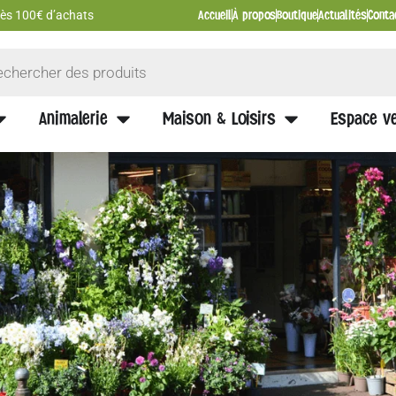
Accueil
À propos
Boutique
Actualités
Conta
 dès 100€ d’achats
Animalerie
Maison & Loisirs
Espace ve