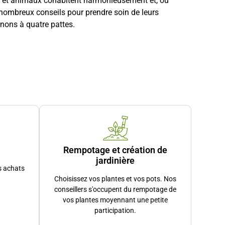
re et animaux cohabitent harmonieusement et, où
 nombreux conseils pour prendre soin de leurs
gnons à quatre pattes.
dant cette âme familiale qui nous caractérise. Notre
e accompagné avec expertise et passion.
paces intérieurs ou pour le plaisir d’offrir.
r vous accompagner dans vos choix, vos projets de
Rempotage et création de
jardinière
s achats
Choisissez vos plantes et vos pots. Nos
s la cour de la jardinerie, accessibilité pour les
conseillers s'occupent du rempotage de
vos plantes moyennant une petite
participation.