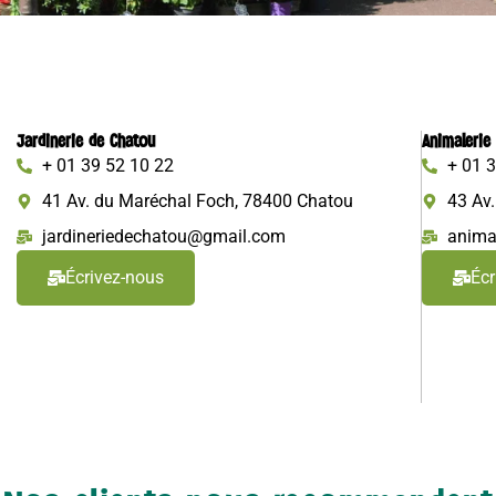
Jardinerie de Chatou
Animalerie
+ 01 39 52 10 22
+ 01 
41 Av. du Maréchal Foch, 78400 Chatou
43 Av
jardineriedechatou@gmail.com
anima
Écrivez-nous
Écr