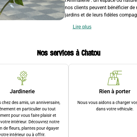
l’Animalerie : un espace où natu
nos clients peuvent bénéficier de
jardins et de leurs fidèles compa
Lire plus
dèles clients. Nous avons modernisé notre entreprise tout en gar
Nos services à Chatou
 unique, chaque animal est spécial, et chaque rêve mérite d’êtr
oigneusement sélectionnés qui transforment instantanément vos es
rs plus vite, nous prenons le temps pour vous et avec vous pou
Jardinerie
Rien à porter
 chez des amis, un anniversaire,
Nous vous aidons a charger vo
énement en particulier ou tout
dans votre véhicule.
aces de stationnement 20 minutes devant l’animalerie, parking dan
ment pour vous faire plaisir et
votre intérieur. Découvrez notre
ne devrait jamais être entravée par les contraintes
on de fleurs, plantes pour égayer
votre intérieur ou à offrir.