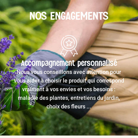
NOS ENGAGEMENTS
Accompagnement personnalisé
Nous vous conseillons avec attention pour
vous aider à choisir le produit qui correspond
vraiment à vos envies et vos besoins :
maladie des plantes, entretiens du jardin,
choix des fleurs ...