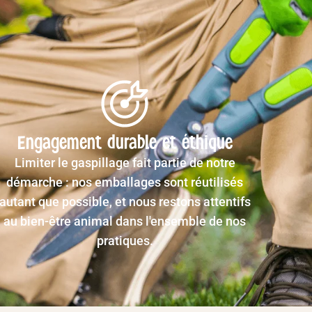
Engagement durable et éthique
Limiter le gaspillage fait partie de notre
démarche : nos emballages sont réutilisés
autant que possible, et nous restons attentifs
au bien-être animal dans l'ensemble de nos
pratiques.