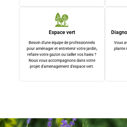
Notre service espaces verts intervient également dire
jardinage peuvent bénéficier d’un crédit d’impôt. Nous
Quand la passion devient spectacle
Espace vert
Diagno
Notre créativité ne s’arrête pas aux conseils et aux pr
Île-de-France en 2023, finalistes régionaux en 2024. 
Besoin d'une équipe de professionnels
Vous av
pour aménager et entretenir votre jardin,
plante 
Plus qu’un commerce de proximité, la pass
refaire votre gazon ou tailler vos haies ?
Nous vous accompagnons dans votre
Depuis 1942, quatre générations se sont succédé, mais 
projet d'amenagement d'espace vert.
Que vous soyez un passionné de jardinage, que vous ve
de votre bonheur sa mission quotidienne.