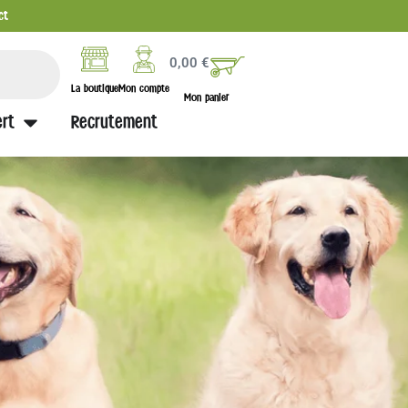
ct
0,00
€
La boutique
Mon compte
Mon panier
rt
Recrutement