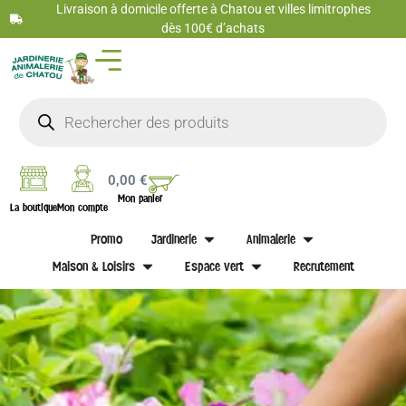
Livraison à domicile offerte à Chatou et villes limitrophes
dès 100€ d’achats
0,00
€
Mon panier
La boutique
Mon compte
Promo
Jardinerie
Animalerie
Maison & Loisirs
Espace vert
Recrutement