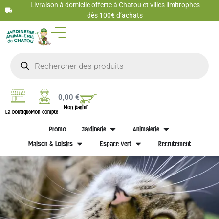
Livraison à domicile offerte à Chatou et villes limitrophes
dès 100€ d’achats
0,00
€
Mon panier
La boutique
Mon compte
Promo
Jardinerie
Animalerie
Maison & Loisirs
Espace vert
Recrutement