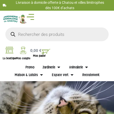
Livraison à domicile offerte à Chatou et villes limitrophes
dès 100€ d’achats
0,00
€
Mon panier
La boutique
Mon compte
Promo
Jardinerie
Animalerie
Maison & Loisirs
Espace vert
Recrutement