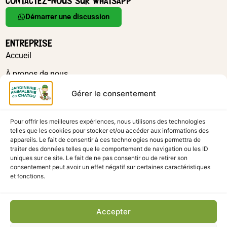
CONTACTEZ-NOUS SUR WHATSAPP
Démarrer une discussion
ENTREPRISE
Accueil
À propos de nous
Actualités
Gérer le consentement
Contact
Pour offrir les meilleures expériences, nous utilisons des technologies
La boutique
telles que les cookies pour stocker et/ou accéder aux informations des
appareils. Le fait de consentir à ces technologies nous permettra de
traiter des données telles que le comportement de navigation ou les ID
uniques sur ce site. Le fait de ne pas consentir ou de retirer son
consentement peut avoir un effet négatif sur certaines caractéristiques
et fonctions.
Accepter
©2025 - Jardinerie Animalerie de Chatou droits réservés.