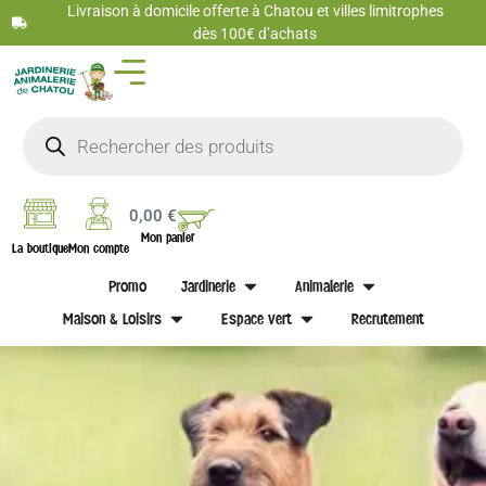
Livraison à domicile offerte à Chatou et villes limitrophes
dès 100€ d’achats
0,00
€
Mon panier
La boutique
Mon compte
Promo
Jardinerie
Animalerie
Maison & Loisirs
Espace vert
Recrutement