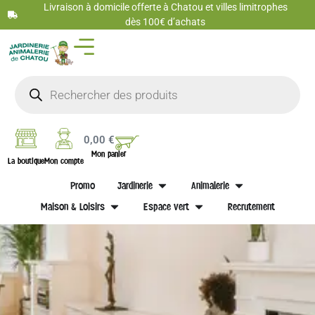
Livraison à domicile offerte à Chatou et villes limitrophes
dès 100€ d’achats
0,00
€
Mon panier
La boutique
Mon compte
Promo
Jardinerie
Animalerie
Maison & Loisirs
Espace vert
Recrutement