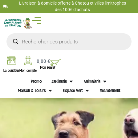
Livraison à domicile offerte à Chatou et villes limitrophes
dès 100€ d’achats
0,00
€
Mon panier
La boutique
Mon compte
Promo
Jardinerie
Animalerie
Maison & Loisirs
Espace vert
Recrutement