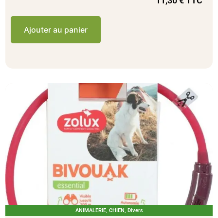
11,30
€
TTC
Ajouter au panier
ANIMALERIE
,
CHIEN
,
Divers