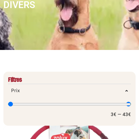
DIVERS
Filtres
Prix
3
€
—
43
€