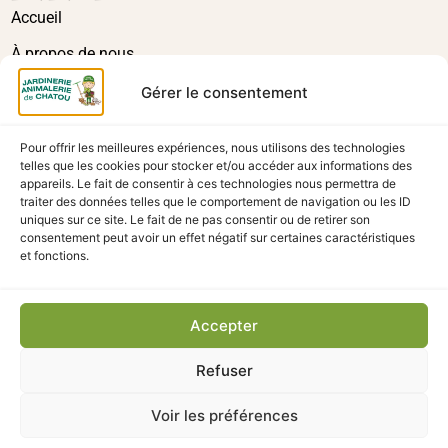
Accueil
À propos de nous
Actualités
Gérer le consentement
Contact
Pour offrir les meilleures expériences, nous utilisons des technologies
La boutique
telles que les cookies pour stocker et/ou accéder aux informations des
appareils. Le fait de consentir à ces technologies nous permettra de
traiter des données telles que le comportement de navigation ou les ID
uniques sur ce site. Le fait de ne pas consentir ou de retirer son
consentement peut avoir un effet négatif sur certaines caractéristiques
et fonctions.
Accepter
©2025 - Jardinerie Animalerie de Chatou droits réservés.
Refuser
Mentions légales
Politique de confidentialité
Conditions générales
Modes de livraison
Retour & remboursement
Plan du site
Voir les préférences
Consentement