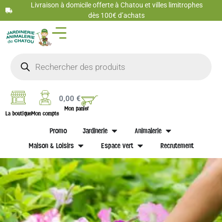
Livraison à domicile offerte à Chatou et villes limitrophes
dès 100€ d’achats
0,00
€
Mon panier
La boutique
Mon compte
Promo
Jardinerie
Animalerie
Maison & Loisirs
Espace vert
Recrutement