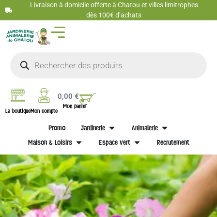
Livraison à domicile offerte à Chatou et villes limitrophes
dès 100€ d’achats
0,00
€
Mon panier
La boutique
Mon compte
Promo
Jardinerie
Animalerie
Maison & Loisirs
Espace vert
Recrutement