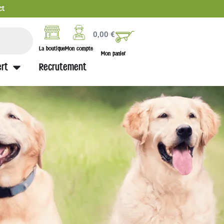
ct
0,00
€
La boutique
Mon compte
Mon panier
rt
Recrutement