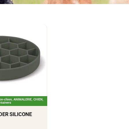
on-chien
,
ANIMALERIE
,
CHIEN
,
ntainers
DER SILICONE