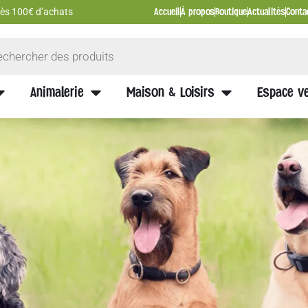
Accueil
À propos
Boutique
Actualités
Conta
 dès 100€ d’achats
Animalerie
Maison & Loisirs
Espace ve