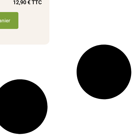
12,90
€
TTC
anier