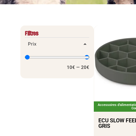
Filtres
Prix
10
€
—
20
€
Accessoires d’alimentati
Co
ECU SLOW FEE
GRIS