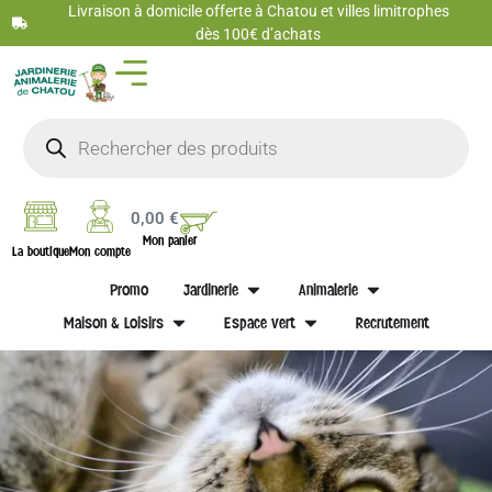
Livraison à domicile offerte à Chatou et villes limitrophes
dès 100€ d’achats
0,00
€
Mon panier
La boutique
Mon compte
Promo
Jardinerie
Animalerie
Maison & Loisirs
Espace vert
Recrutement