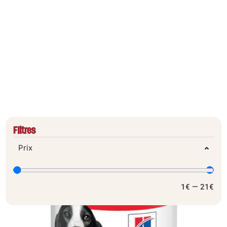
PÂTÉES
Filtres
Prix
1
€
—
21
€