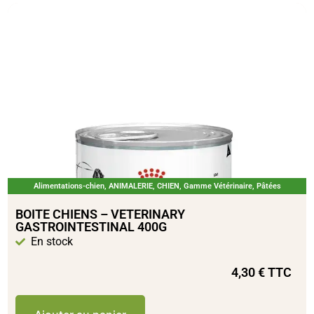
Alimentations-chien
,
ANIMALERIE
,
CHIEN
,
Gamme Vétérinaire
,
Pâtées
BOITE CHIENS – VETERINARY
GASTROINTESTINAL 400G
En stock
4,30
€
TTC