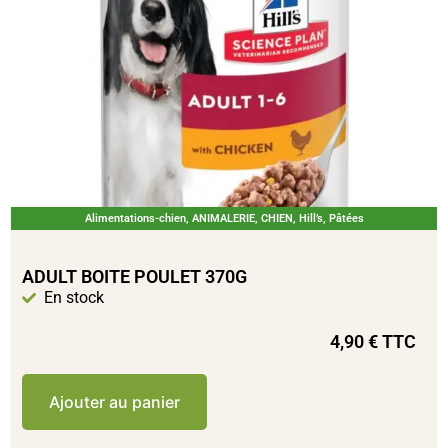
Alimentations-chien
,
ANIMALERIE
,
CHIEN
,
Hill’s
,
Pâtées
ADULT BOITE POULET 370G
En stock
4,90
€
TTC
Ajouter au panier