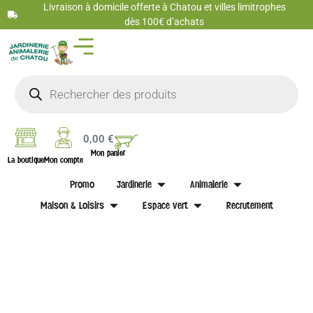
Livraison à domicile offerte à Chatou et villes limitrophes
dès 100€ d’achats
0,00
€
Mon panier
La boutique
Mon compte
Promo
Jardinerie
Animalerie
Maison & Loisirs
Espace vert
Recrutement