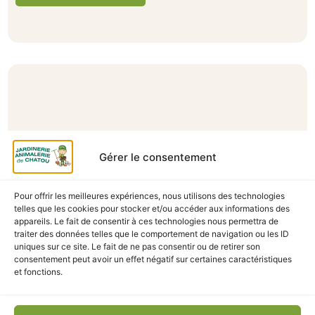
Gérer le consentement
Pour offrir les meilleures expériences, nous utilisons des technologies
telles que les cookies pour stocker et/ou accéder aux informations des
appareils. Le fait de consentir à ces technologies nous permettra de
traiter des données telles que le comportement de navigation ou les ID
uniques sur ce site. Le fait de ne pas consentir ou de retirer son
ANIMALERIE
,
CHIEN
,
Pâtées
consentement peut avoir un effet négatif sur certaines caractéristiques
et fonctions.
BOITE CHIENS MEDIUM-MAXI VERTERINARY
WEIGHT BALANCE 400G
En stock