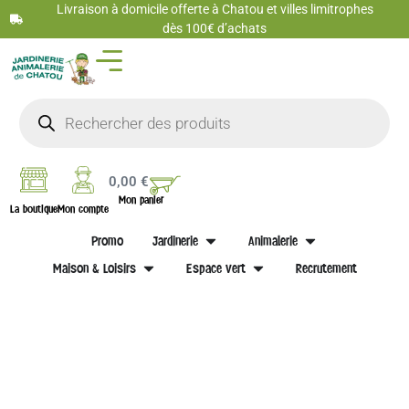
Livraison à domicile offerte à Chatou et villes limitrophes
dès 100€ d’achats
0,00
€
Mon panier
La boutique
Mon compte
Promo
Jardinerie
Animalerie
Maison & Loisirs
Espace vert
Recrutement