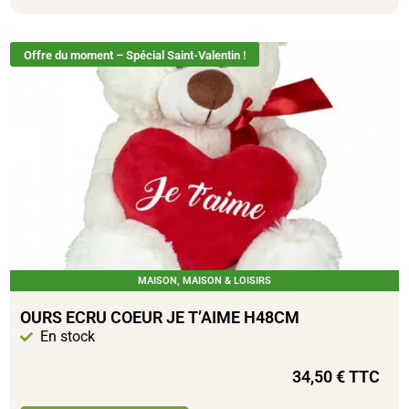
Offre du moment – Spécial Saint-Valentin !
MAISON
,
MAISON & LOISIRS
OURS ECRU COEUR JE T’AIME H48CM
En stock
34,50
€
TTC