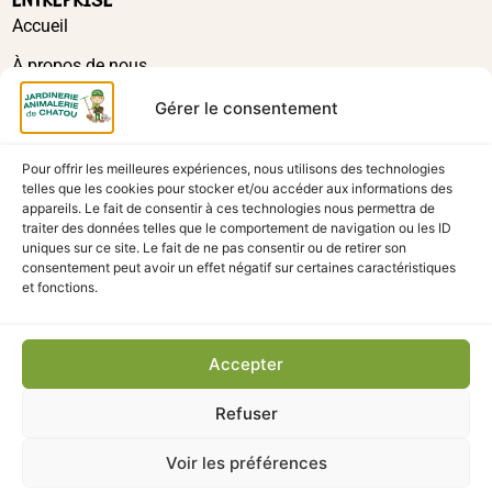
Accueil
À propos de nous
Actualités
Gérer le consentement
Contact
Pour offrir les meilleures expériences, nous utilisons des technologies
La boutique
telles que les cookies pour stocker et/ou accéder aux informations des
appareils. Le fait de consentir à ces technologies nous permettra de
traiter des données telles que le comportement de navigation ou les ID
uniques sur ce site. Le fait de ne pas consentir ou de retirer son
consentement peut avoir un effet négatif sur certaines caractéristiques
et fonctions.
Accepter
©2025 - Jardinerie Animalerie de Chatou droits réservés.
Refuser
Mentions légales
Politique de confidentialité
Conditions générales
Modes de livraison
Retour & remboursement
Plan du site
Voir les préférences
Consentement