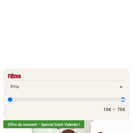
ENESCO FRANCE
Filtres
Prix
10
€
—
70
€
Offre du moment – Spécial Saint-Valentin !