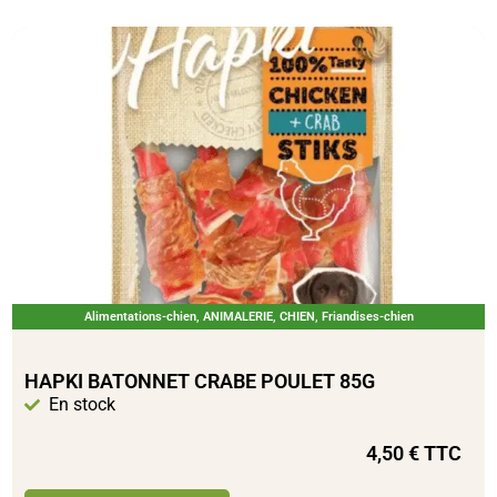
Alimentations-chien
,
ANIMALERIE
,
CHIEN
,
Friandises-chien
HAPKI BATONNET CRABE POULET 85G
En stock
4,50
€
TTC