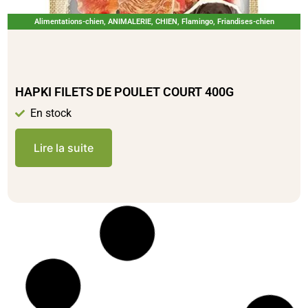
Alimentations-chien
,
ANIMALERIE
,
CHIEN
,
Flamingo
,
Friandises-chien
HAPKI FILETS DE POULET COURT 400G
En stock
Lire la suite