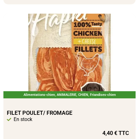
Alimentations-chien
,
ANIMALERIE
,
CHIEN
,
Friandises-chien
FILET POULET/ FROMAGE
En stock
4,40
€
TTC