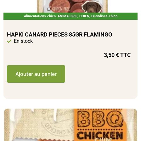
Alimentations-chien
,
ANIMALERIE
,
CHIEN
,
Friandises-chien
HAPKI CANARD PIECES 85GR FLAMINGO
En stock
3,50
€
TTC
Ajouter au panier