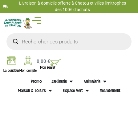
Livraison à domicile offerte à Chatou et villes limitrophes
dès 100€ d’achats
0,00
€
Mon panier
La boutique
Mon compte
Promo
Jardinerie
Animalerie
Maison & Loisirs
Espace vert
Recrutement