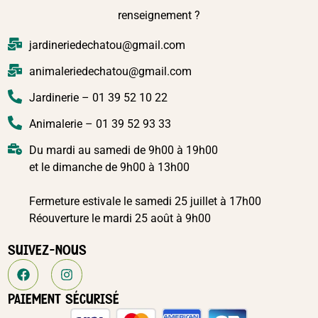
Alimentations-chien
,
ANIMALERIE
,
CHIEN
,
Friandises-chien
HAPKI LANIERES DE BACON 50G
En stock
4,60
€
TTC
Ajouter au panier