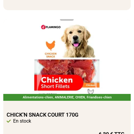
Alimentations-chien
,
ANIMALERIE
,
CHIEN
,
Friandises-chien
CHICK’N SNACK COURT 170G
En stock