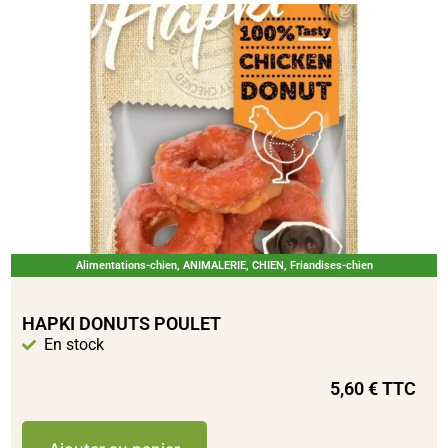
Alimentations-chien
,
ANIMALERIE
,
CHIEN
,
Friandises-chien
HAPKI DONUTS POULET
En stock
5,60
€
TTC