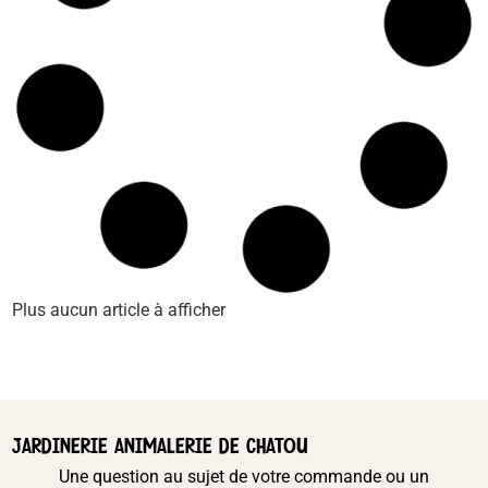
Alimentations-chien
,
ANIMALERIE
,
CHIEN
,
Friandises-chien
HAPKI GROW ETOILES AVEC POULET
En stock
3,90
€
TTC
Ajouter au panier