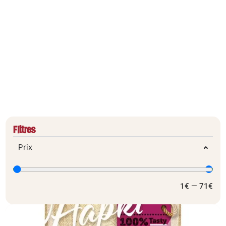
FLAMINGO
Filtres
Prix
1
€
—
71
€