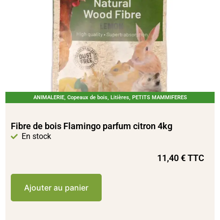
ANIMALERIE
,
Copeaux de bois
,
Litières
,
PETITS MAMMIFERES
Fibre de bois Flamingo parfum citron 4kg
En stock
11,40
€
TTC
Ajouter au panier