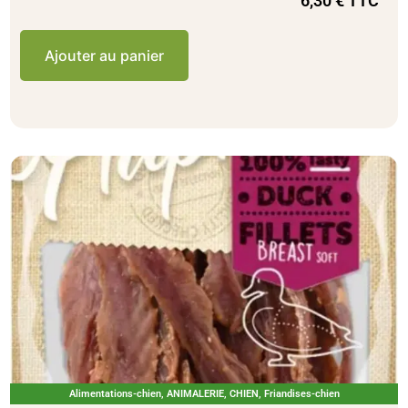
6,30
€
TTC
Ajouter au panier
Alimentations-chien
,
ANIMALERIE
,
CHIEN
,
Friandises-chien