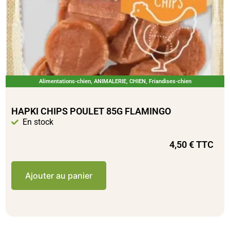
Alimentations-chien
,
ANIMALERIE
,
CHIEN
,
Friandises-chien
HAPKI CHIPS POULET 85G FLAMINGO
En stock
4,50
€
TTC
Ajouter au panier