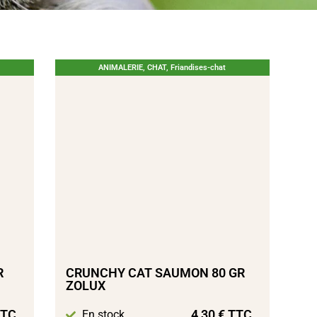
ANIMALERIE
,
CHAT
,
Friandises-chat
R
CRUNCHY CAT SAUMON 80 GR
ZOLUX
TC
4,30
€
TTC
En stock