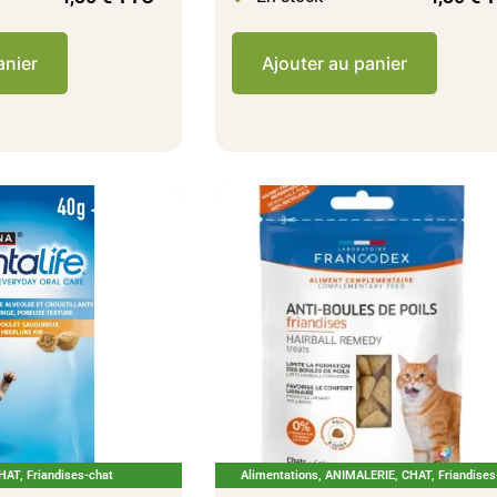
anier
Ajouter au panier
HAT
,
Friandises-chat
Alimentations
,
ANIMALERIE
,
CHAT
,
Friandises