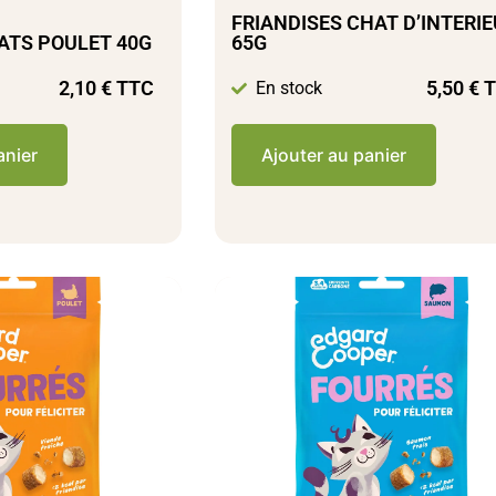
FRIANDISES CHAT D’INTERI
ATS POULET 40G
65G
2,10
€
TTC
5,50
€
T
En stock
anier
Ajouter au panier