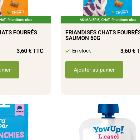
HAT
,
Friandises-chat
ANIMALERIE
,
CHAT
,
Friandises-chat
HATS FOURRÉS
FRIANDISES CHATS FOURRÉ
SAUMON 60G
3,60
€
TTC
3,60
€
T
En stock
anier
Ajouter au panier