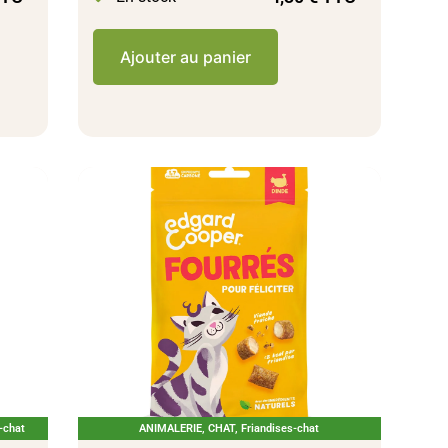
Ajouter au panier
-chat
ANIMALERIE
,
CHAT
,
Friandises-chat