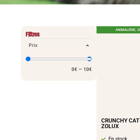
ANIMALERIE
,
C
Filtres
Prix
0
€
—
10
€
CRUNCHY CAT
ZOLUX
En stock