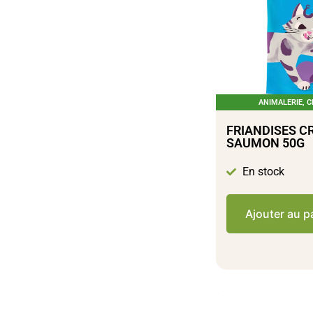
ANIMALERIE
,
C
FRIANDISES C
SAUMON 50G
En stock
Ajouter au p