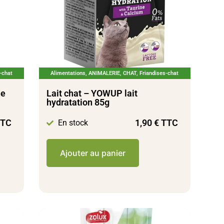
-chat
Alimentations
,
ANIMALERIE
,
CHAT
,
Friandises-chat
ne
Lait chat – YOWUP lait
hydratation 85g
TC
1,90
€
TTC
En stock
Ajouter au panier