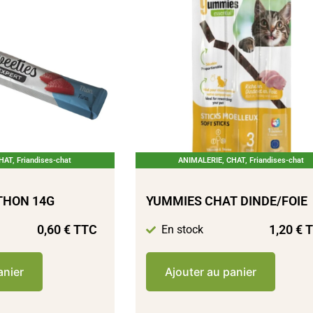
HAT
,
Friandises-chat
ANIMALERIE
,
CHAT
,
Friandises-chat
THON 14G
YUMMIES CHAT DINDE/FOIE
0,60
€
TTC
1,20
€
T
En stock
anier
Ajouter au panier