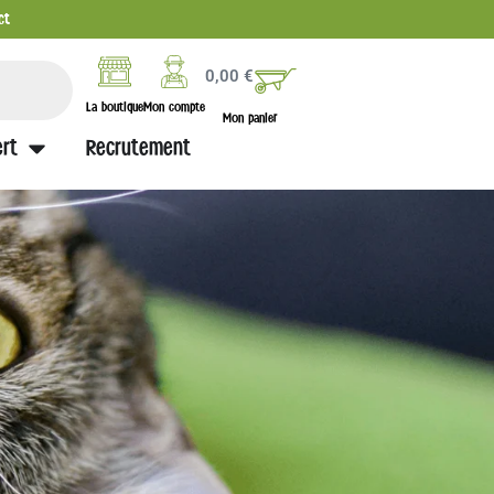
ct
0,00
€
La boutique
Mon compte
Mon panier
rt
Recrutement