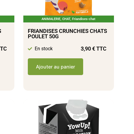
ANIMALERIE
,
CHAT
,
Friandises-chat
S
FRIANDISES CRUNCHIES CHATS
POULET 50G
TC
3,90
€
TTC
En stock
Ajouter au panier