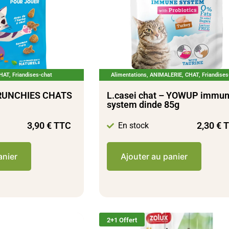
HAT
,
Friandises-chat
Alimentations
,
ANIMALERIE
,
CHAT
,
Friandises
RUNCHIES CHATS
L.casei chat – YOWUP immu
system dinde 85g
3,90
€
TTC
2,30
€
T
En stock
anier
Ajouter au panier
2+1 Offert