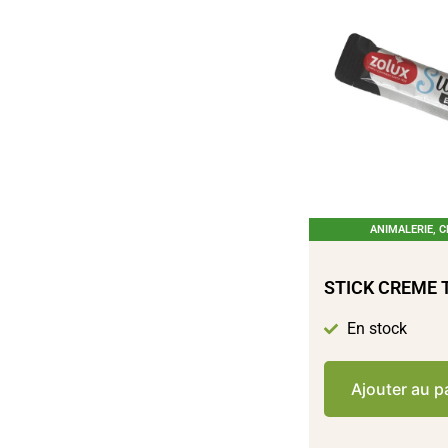
ANIMALERIE
,
C
STICK CREME 
En stock
Ajouter au p