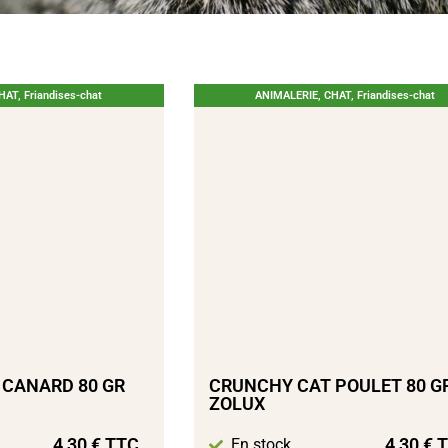
HAT
,
Friandises-chat
ANIMALERIE
,
CHAT
,
Friandises-chat
 CANARD 80 GR
CRUNCHY CAT POULET 80 G
ZOLUX
4,30
€
TTC
4,30
€
T
En stock