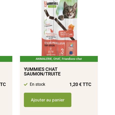
ANIMALERIE
,
CHAT
,
Friandises-chat
YUMMIES CHAT
SAUMON/TRUITE
TC
1,20
€
TTC
En stock
Ajouter au panier