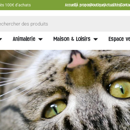
Accueil
À propos
Boutique
Actualités
Conta
 dès 100€ d’achats
Animalerie
Maison & Loisirs
Espace ve