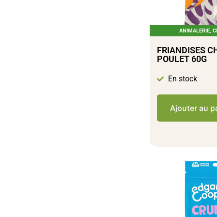
ANIMALERIE
,
C
FRIANDISES C
POULET 60G
En stock
Ajouter au p