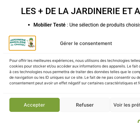
LES + DE LA JARDINERIE ET
Mobilier Testé
: Une sélection de produits choisi
Conseils d’Experts
: Aide personnalisée pour l’a
Gérer le consentement
LIVRAISON ET RETRAIT
Pour offrir les meilleures expériences, nous utilisons des technologies telle
Retrait Click & Collect
: Récupérez votre abri grif
cookies pour stocker et/ou accéder aux informations des appareils. Le fait 
à ces technologies nous permettra de traiter des données telles que le co
Livraison Rapide
: Recevez votre mobilier félin 
de navigation ou les ID uniques sur ce site. Le fait de ne pas consentir ou de
consentement peut avoir un effet négatif sur certaines caractéristiques et f
Parking Gratuit
: Stationnement facile pour charg
Accepter
Refuser
Voir les pr