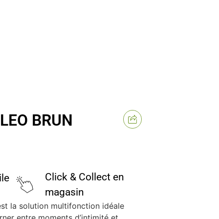
 LEO BRUN
Click & Collect en
ile
magasin
st la solution multifonction idéale
erner entre moments d’intimité et