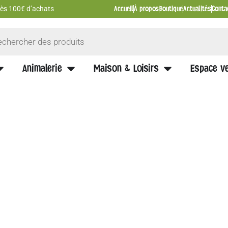
Accueil
À propos
Boutique
Actualités
Conta
 dès 100€ d’achats
Animalerie
Maison & Loisirs
Espace ve