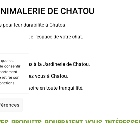
 ANIMALERIE DE CHATOU
s pour leur durabilité à Chatou.
ménagement de l’espace de votre chat.
s que les
foir en 2 heures à la Jardinerie de Chatou.
de consentir
mportement
directement chez vous à Chatou.
 retirer son
onctions.
er cet accessoire en toute tranquillité.
éférences
CES PRODUITS POURRAIENT VOUS INTÉRESSE