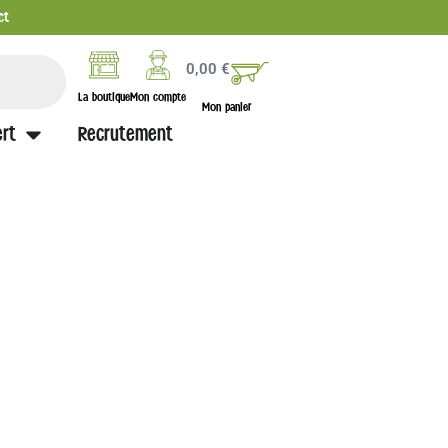
ct
0,00
€
La boutique
Mon compte
Mon panier
rt
Recrutement