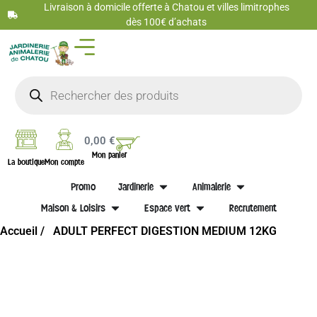
Livraison à domicile offerte à Chatou et villes limitrophes
dès 100€ d’achats
0,00
€
Mon panier
La boutique
Mon compte
Promo
Jardinerie
Animalerie
Maison & Loisirs
Espace vert
Recrutement
Accueil /
ADULT PERFECT DIGESTION MEDIUM 12KG