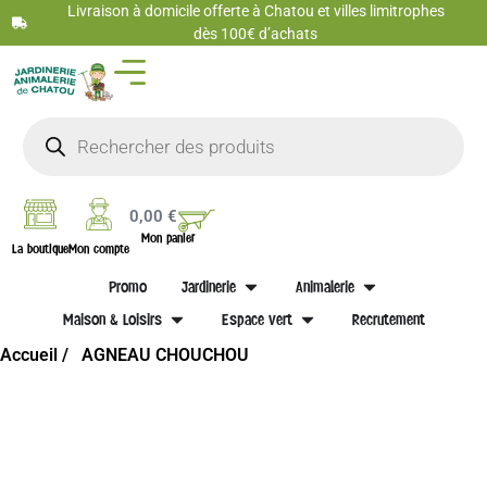
Livraison à domicile offerte à Chatou et villes limitrophes
dès 100€ d’achats
0,00
€
Mon panier
La boutique
Mon compte
Promo
Jardinerie
Animalerie
Maison & Loisirs
Espace vert
Recrutement
Accueil /
AGNEAU CHOUCHOU