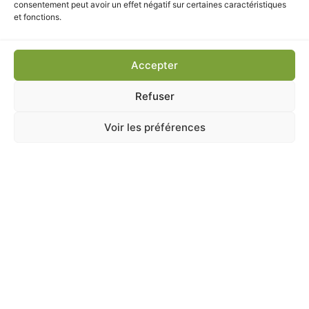
CUNI COMPLETE 500G
consentement peut avoir un effet négatif sur certaines caractéristiques
et fonctions.
En stock
4,80
€
TTC
Accepter
Ajouter au panier
Refuser
Voir les préférences