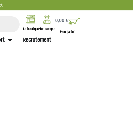
ct
0,00
€
La boutique
Mon compte
Mon panier
rt
Recrutement