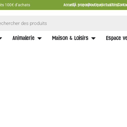
Accueil
À propos
Boutique
Actualités
Conta
 dès 100€ d’achats
Animalerie
Maison & Loisirs
Espace ve