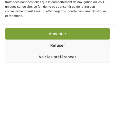
CES PRODUITS POURRAIENT
traiter des données telles que le comportement de navigation ou les ID
VOUS INTÉRESSER
uniques sur ce site. Le fait de ne pas consentir ou de retirer son
consentement peut avoir un effet négatif sur certaines caractéristiques
et fonctions.
Accepter
Refuser
Voir les préférences
ANIMALERIE
,
Brosserie
,
Brosserie
,
CHAT
,
CHIEN
,
Hygiène
,
Hygiène
SLICKER ANAH DOUX M ZOLUX
En stock
10,20
€
TTC