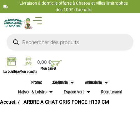
Livraison à domicile offerte à Chatou et villes limitrophes
dès 100€ d’achats
0,00
€
Mon panier
La boutique
Mon compte
Promo
Jardinerie
Animalerie
Maison & Loisirs
Espace vert
Recrutement
Accueil /
ARBRE A CHAT GRIS FONCE H139 CM