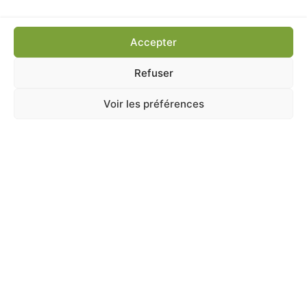
Accepter
Refuser
Voir les préférences
ANIMALERIE
,
CHAT
,
Jouets
,
Kong
KONG KITTEN TEDDY BEAR CHATON 11CM
En stock
4,50
€
TTC
Ajouter au panier