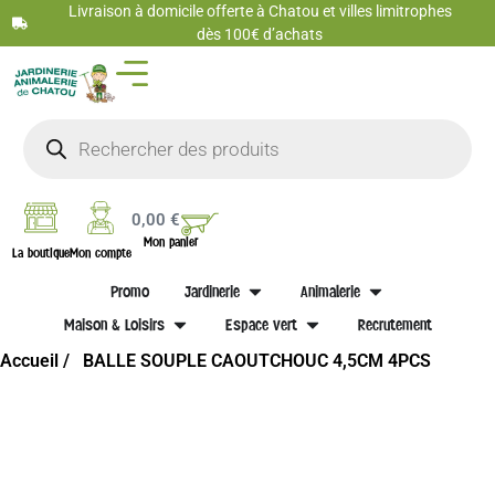
Livraison à domicile offerte à Chatou et villes limitrophes
dès 100€ d’achats
0,00
€
Mon panier
La boutique
Mon compte
Promo
Jardinerie
Animalerie
Maison & Loisirs
Espace vert
Recrutement
Accueil /
BALLE SOUPLE CAOUTCHOUC 4,5CM 4PCS