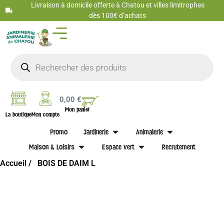
Livraison à domicile offerte à Chatou et villes limitrophes
dès 100€ d’achats
0,00
€
Mon panier
La boutique
Mon compte
Promo
Jardinerie
Animalerie
Maison & Loisirs
Espace vert
Recrutement
Accueil /
BOIS DE DAIM L