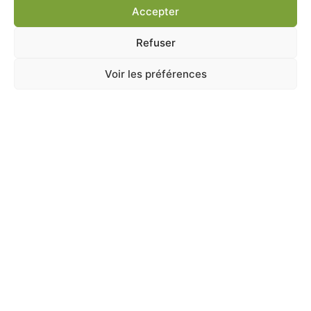
Accepter
Ajouter au panier
Refuser
Voir les préférences
A Catégoriser
GRIT VOLAILLES COUNTRY’S BEST 2.5KG
En stock