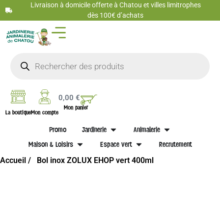
Livraison à domicile offerte à Chatou et villes limitrophes
dès 100€ d’achats
0,00
€
Mon panier
La boutique
Mon compte
Promo
Jardinerie
Animalerie
Maison & Loisirs
Espace vert
Recrutement
Accueil /
Bol inox ZOLUX EHOP vert 400ml