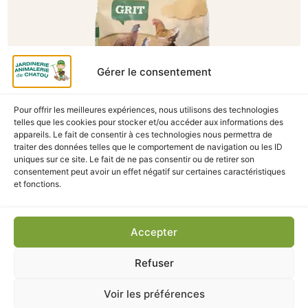
Gérer le consentement
Pour offrir les meilleures expériences, nous utilisons des technologies
telles que les cookies pour stocker et/ou accéder aux informations des
appareils. Le fait de consentir à ces technologies nous permettra de
traiter des données telles que le comportement de navigation ou les ID
A Catégoriser
uniques sur ce site. Le fait de ne pas consentir ou de retirer son
consentement peut avoir un effet négatif sur certaines caractéristiques
GRIT VOLAILLES COUNTRY’S BEST 2.5KG
et fonctions.
En stock
3,90
€
TTC
Accepter
Refuser
Ajouter au panier
Voir les préférences