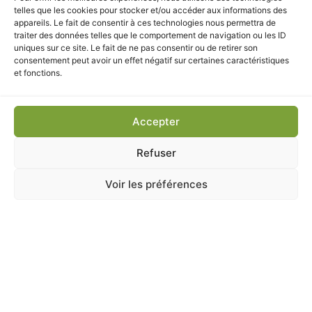
telles que les cookies pour stocker et/ou accéder aux informations des
appareils. Le fait de consentir à ces technologies nous permettra de
CES PRODUITS POURRAIENT
traiter des données telles que le comportement de navigation ou les ID
uniques sur ce site. Le fait de ne pas consentir ou de retirer son
VOUS INTÉRESSER
consentement peut avoir un effet négatif sur certaines caractéristiques
et fonctions.
Accepter
Refuser
Voir les préférences
COOKUT
,
MAISON
,
MAISON & LOISIRS
L’INCROYABLE CREPIERE 26CM MYRTILLE
En stock