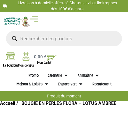
Livraison à domicile offerte à Chatou et villes limitrophes
dès 100€ d’achats
0,00
€
Mon panier
La boutique
Mon compte
Promo
Jardinerie
Animalerie
Maison & Loisirs
Espace vert
Recrutement
Produit du moment
Accueil /
BOUGIE EN PERLES FLORA – LOTUS AMBREE