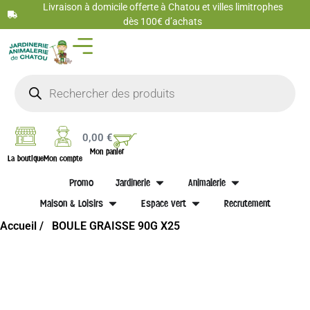
Livraison à domicile offerte à Chatou et villes limitrophes
dès 100€ d’achats
0,00
€
Mon panier
La boutique
Mon compte
Promo
Jardinerie
Animalerie
Maison & Loisirs
Espace vert
Recrutement
Accueil /
BOULE GRAISSE 90G X25