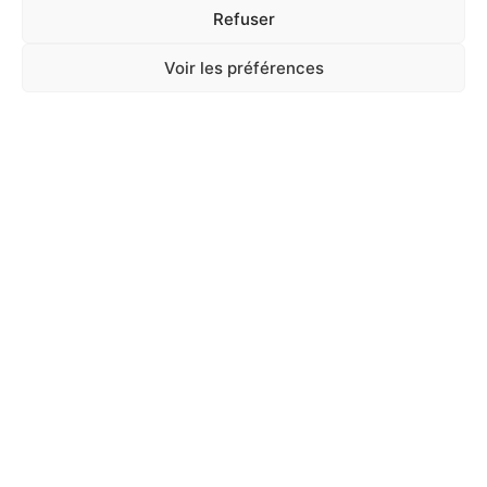
Refuser
Voir les préférences
A Catégoriser
FOIN CAROTTES ET POTIRONS 500G
En stock