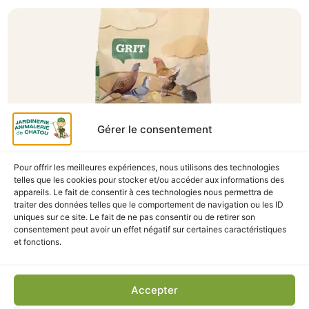
Gérer le consentement
Pour offrir les meilleures expériences, nous utilisons des technologies
telles que les cookies pour stocker et/ou accéder aux informations des
A Catégoriser
appareils. Le fait de consentir à ces technologies nous permettra de
traiter des données telles que le comportement de navigation ou les ID
GRIT VOLAILLES COUNTRY’S BEST 2.5KG
uniques sur ce site. Le fait de ne pas consentir ou de retirer son
En stock
consentement peut avoir un effet négatif sur certaines caractéristiques
et fonctions.
3,90
€
TTC
Accepter
Ajouter au panier