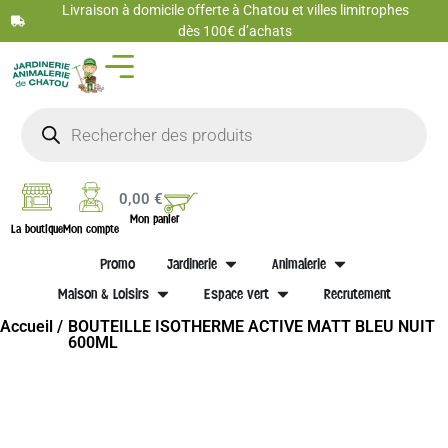
Livraison à domicile offerte à Chatou et villes limitrophes
dès 100€ d’achats
0,00
€
Mon panier
La boutique
Mon compte
Promo
Jardinerie
Animalerie
Maison & Loisirs
Espace vert
Recrutement
Accueil /
BOUTEILLE ISOTHERME ACTIVE MATT BLEU NUIT
600ML