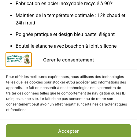
Fabrication en acier inoxydable recyclé à 90%
Maintien de la température optimale : 12h chaud et
24h froid
Poignée pratique et design bleu pastel élégant
Bouteille étanche avec bouchon à joint silicone
Conseils et services clients personnalisés
Gérer le consentement
Livraison et retrait
Pour offrir les meilleures expériences, nous utilisons des technologies
telles que les cookies pour stocker et/ou accéder aux informations des
Retrait gratuit en magasin
appareils. Le fait de consentir à ces technologies nous permettra de
traiter des données telles que le comportement de navigation ou les ID
Livraison rapide et soignée en France métropolitaine
uniques sur ce site. Le fait de ne pas consentir ou de retirer son
consentement peut avoir un effet négatif sur certaines caractéristiques
et fonctions.
Accepter