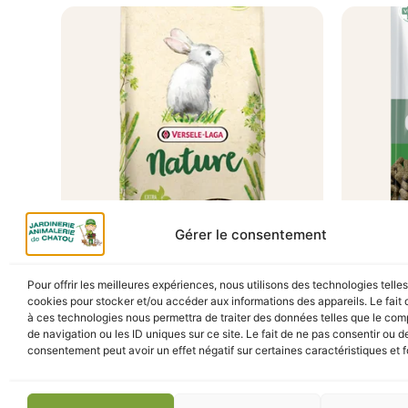
Gérer le consentement
A Catégoriser
CUNI JUNIOR NATURE 700G
CUNI 
Pour offrir les meilleures expériences, nous utilisons des technologies telle
1.75KG
cookies pour stocker et/ou accéder aux informations des appareils. Le fait 
4,60
€
TTC
En stock
à ces technologies nous permettra de traiter des données telles que le co
En s
de navigation ou les ID uniques sur ce site. Le fait de ne pas consentir ou de
consentement peut avoir un effet négatif sur certaines caractéristiques et f
Ajouter au panier
Ajou