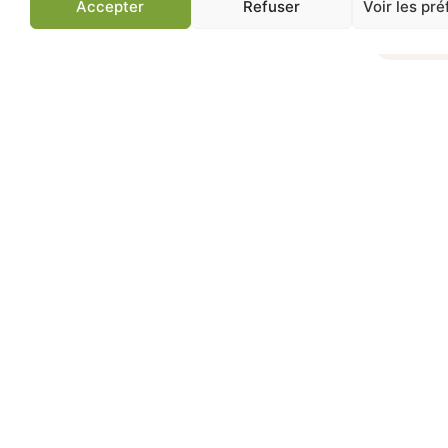
Accepter
Refuser
Voir les pr
Jardinerie de Chatou
Av
83 ans d'expertise
Conseils jardin