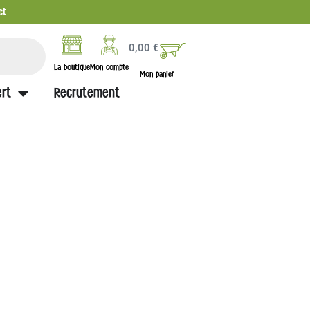
ct
0,00
€
La boutique
Mon compte
Mon panier
rt
Recrutement