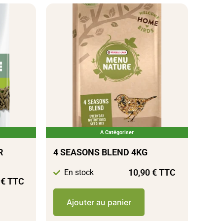
A Catégoriser
R
4 SEASONS BLEND 4KG
10,90
€
TTC
En stock
0
€
TTC
Ajouter au panier