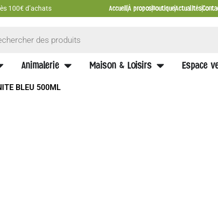
Accueil
À propos
Boutique
Actualités
Conta
 dès 100€ d’achats
Animalerie
Maison & Loisirs
Espace ve
ITE BLEU 500ML