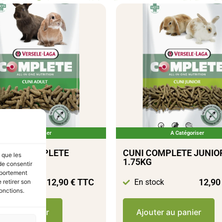
A Catégoriser
A Catégoriser
ADULT COMPLETE
CUNI COMPLETE JUNIO
s que les
1.75KG
de consentir
mportement
12,90
€
TTC
12,9
tock
En stock
 retirer son
onctions.
ter au panier
Ajouter au panier