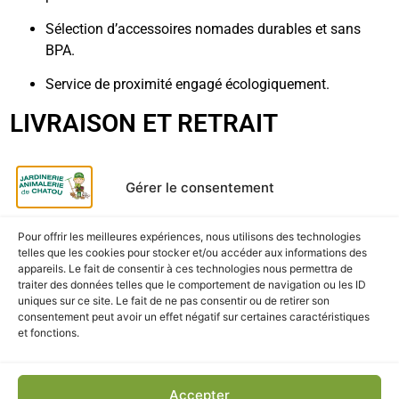
Sélection d’accessoires nomades durables et sans
BPA.
Service de proximité engagé écologiquement.
LIVRAISON ET RETRAIT
Retrait gratuit et rapide en magasin à la Jardinerie et
Animalerie de Chatou.
Gérer le consentement
Livraison locale possible selon conditions, à vérifier
Pour offrir les meilleures expériences, nous utilisons des technologies
sur place.
telles que les cookies pour stocker et/ou accéder aux informations des
appareils. Le fait de consentir à ces technologies nous permettra de
Emballage soigné protégeant la finition pastel lors du
traiter des données telles que le comportement de navigation ou les ID
transport.
uniques sur ce site. Le fait de ne pas consentir ou de retirer son
consentement peut avoir un effet négatif sur certaines caractéristiques
et fonctions.
Accepter