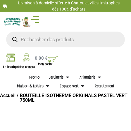
Livraison à domicile offerte à Chatou et villes limitrophes
dès 100€ d’achats
0,00
€
Mon panier
La boutique
Mon compte
Promo
Jardinerie
Animalerie
Maison & Loisirs
Espace vert
Recrutement
Accueil /
BOUTEILLE ISOTHERME ORIGINALS PASTEL VERT
750ML