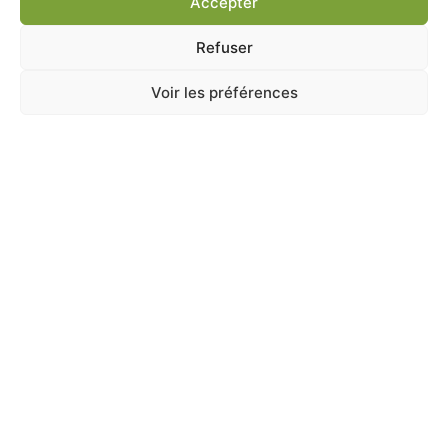
Accepter
Ajouter au panier
Refuser
Voir les préférences
A Catégoriser
FOIN CAROTTES ET POTIRONS 500G
En stock