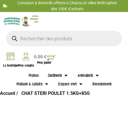
Livraison à domicile offerte à Chatou et villes limitrophes
dès 100€ d’achats
0,00
€
Mon panier
La boutique
Mon compte
Promo
Jardinerie
Animalerie
Maison & Loisirs
Espace vert
Recrutement
Accueil /
CHAT STERI POULET 1.5KG+85G