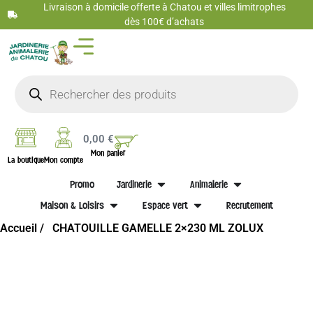
Livraison à domicile offerte à Chatou et villes limitrophes
dès 100€ d’achats
0,00
€
Mon panier
La boutique
Mon compte
Promo
Jardinerie
Animalerie
Maison & Loisirs
Espace vert
Recrutement
Accueil /
CHATOUILLE GAMELLE 2×230 ML ZOLUX