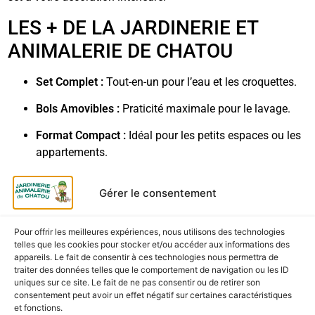
LES + DE LA JARDINERIE ET
ANIMALERIE DE CHATOU
Set Complet :
Tout-en-un pour l’eau et les croquettes.
Bols Amovibles :
Praticité maximale pour le lavage.
Format Compact :
Idéal pour les petits espaces ou les
appartements.
Esthétique Soignée :
Un accessoire utile qui décore
Gérer le consentement
votre cuisine.
LIVRAISON & RETRAIT
Pour offrir les meilleures expériences, nous utilisons des technologies
telles que les cookies pour stocker et/ou accéder aux informations des
Retrait en Magasin (Click & Collect) :
Retrait rapide et
appareils. Le fait de consentir à ces technologies nous permettra de
traiter des données telles que le comportement de navigation ou les ID
gratuit à la Jardinerie et Animalerie de Chatou.
uniques sur ce site. Le fait de ne pas consentir ou de retirer son
consentement peut avoir un effet négatif sur certaines caractéristiques
Livraison à Domicile :
Expédition sécurisée de vos
et fonctions.