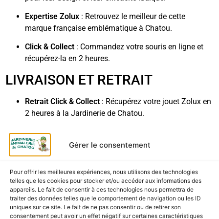
Expertise Zolux
: Retrouvez le meilleur de cette
marque française emblématique à Chatou.
Click & Collect
: Commandez votre souris en ligne et
récupérez-la en 2 heures.
LIVRAISON ET RETRAIT
Retrait Click & Collect
: Récupérez votre jouet Zolux en
2 heures à la Jardinerie de Chatou.
Livraison Rapide
: Un petit cadeau idéal à glisser dans
votre commande de litière ou de croquettes.
Gérer le consentement
Pour offrir les meilleures expériences, nous utilisons des technologies
telles que les cookies pour stocker et/ou accéder aux informations des
appareils. Le fait de consentir à ces technologies nous permettra de
CES PRODUITS POURRAIENT
traiter des données telles que le comportement de navigation ou les ID
VOUS INTÉRESSER
uniques sur ce site. Le fait de ne pas consentir ou de retirer son
consentement peut avoir un effet négatif sur certaines caractéristiques