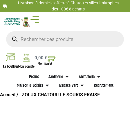
Livraison à domicile offerte à Chatou et villes limitrophes
dès 100€ d’achats
0,00
€
Mon panier
La boutique
Mon compte
Promo
Jardinerie
Animalerie
Maison & Loisirs
Espace vert
Recrutement
Accueil /
ZOLUX CHATOUILLE SOURIS FRAISE