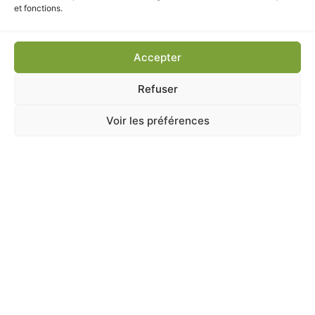
et fonctions.
Accepter
Refuser
Voir les préférences
ANIMALERIE
,
CHAT
,
Jouets
,
Kong
KONG KITTEN TEDDY BEAR CHATON 11CM
En stock
4,50
€
TTC
Ajouter au panier