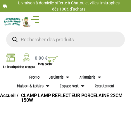
Livraison à domicile offerte à Chatou et villes limitrophes
dès 100€ d’achats
0,00
€
Mon panier
La boutique
Mon compte
Promo
Jardinerie
Animalerie
Maison & Loisirs
Espace vert
Recrutement
Accueil /
CLAMP LAMP REFLECTEUR PORCELAINE 22CM
150W