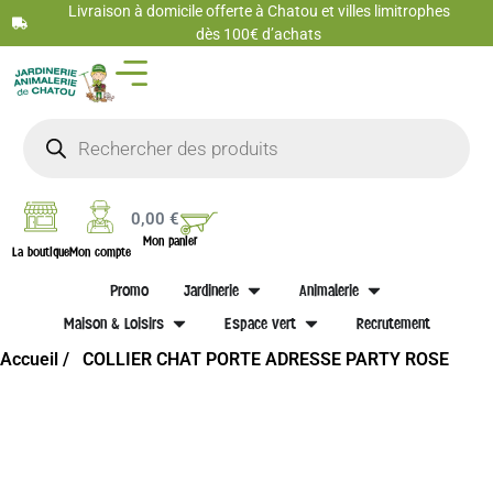
Livraison à domicile offerte à Chatou et villes limitrophes
dès 100€ d’achats
0,00
€
Mon panier
La boutique
Mon compte
Promo
Jardinerie
Animalerie
Maison & Loisirs
Espace vert
Recrutement
Accueil /
COLLIER CHAT PORTE ADRESSE PARTY ROSE