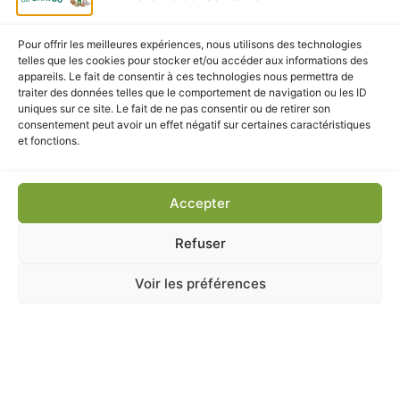
CES PRODUITS POURRAIENT
VOUS INTÉRESSER
Pour offrir les meilleures expériences, nous utilisons des technologies
telles que les cookies pour stocker et/ou accéder aux informations des
appareils. Le fait de consentir à ces technologies nous permettra de
traiter des données telles que le comportement de navigation ou les ID
uniques sur ce site. Le fait de ne pas consentir ou de retirer son
consentement peut avoir un effet négatif sur certaines caractéristiques
et fonctions.
Accepter
Refuser
Voir les préférences
ANIMALERIE
,
CHAT
,
Jouets
,
Kong
KONG KITTEN TEDDY BEAR CHATON 11CM
En stock
4,50
€
TTC