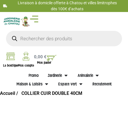
Livraison à domicile offerte à Chatou et villes limitrophes
dès 100€ d’achats
0,00
€
Mon panier
La boutique
Mon compte
Promo
Jardinerie
Animalerie
Maison & Loisirs
Espace vert
Recrutement
Accueil /
COLLIER CUIR DOUBLE 40CM