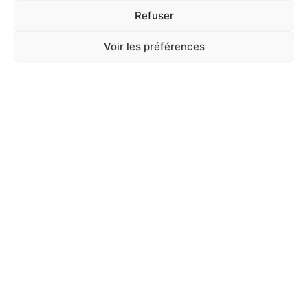
Refuser
Voir les préférences
A Catégoriser
4 SEASONS BLEND 4KG
En stock