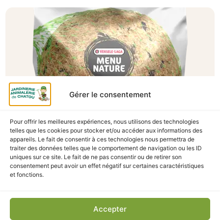
Gérer le consentement
Pour offrir les meilleures expériences, nous utilisons des technologies
telles que les cookies pour stocker et/ou accéder aux informations des
A Catégoriser
appareils. Le fait de consentir à ces technologies nous permettra de
traiter des données telles que le comportement de navigation ou les ID
BOULE DE GRAISSE GEANTE 500G
uniques sur ce site. Le fait de ne pas consentir ou de retirer son
En stock
consentement peut avoir un effet négatif sur certaines caractéristiques
et fonctions.
2,10
€
TTC
Accepter
Ajouter au panier