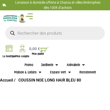
Livraison à domicile offerte à Chatou et villes limitrophes
dès 100€ d’achats
0,00
€
Mon panier
La boutique
Mon compte
Promo
Jardinerie
Animalerie
Maison & Loisirs
Espace vert
Recrutement
Accueil /
COUSSIN NOE LONG HAIR BLEU 80