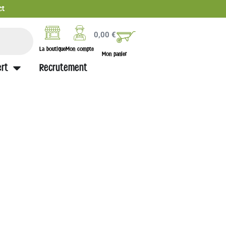
ct
0,00
€
La boutique
Mon compte
Mon panier
rt
Recrutement