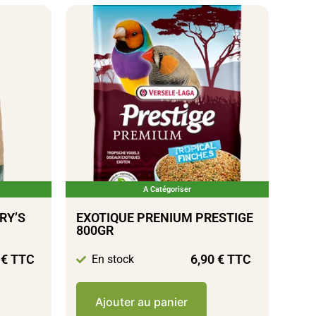
A Catégoriser
RY’S
EXOTIQUE PRENIUM PRESTIGE
800GR
0
€
TTC
6,90
€
TTC
En stock
Ajouter au panier