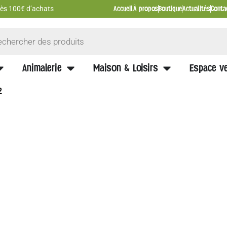
Accueil
À propos
Boutique
Actualités
Conta
 dès 100€ d’achats
Animalerie
Maison & Loisirs
Espace ve
2