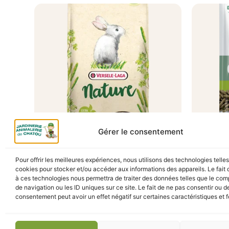
Gérer le consentement
A Catégoriser
CUNI JUNIOR NATURE 700G
CUNI 
Pour offrir les meilleures expériences, nous utilisons des technologies telle
1.75KG
cookies pour stocker et/ou accéder aux informations des appareils. Le fait 
4,60
€
TTC
En stock
à ces technologies nous permettra de traiter des données telles que le co
En s
de navigation ou les ID uniques sur ce site. Le fait de ne pas consentir ou de
consentement peut avoir un effet négatif sur certaines caractéristiques et f
Ajouter au panier
Ajou