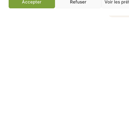
Accepter
Refuser
Voir les pr
Jardinerie de Chatou
Av
83 ans d'expertise
Conseils jardin