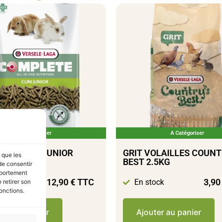
A Catégoriser
A Catégoriser
COMPLETE JUNIOR
GRIT VOLAILLES COUNT
s que les
BEST 2.5KG
de consentir
mportement
12,90
€
TTC
3,9
tock
En stock
 retirer son
onctions.
ter au panier
Ajouter au panier