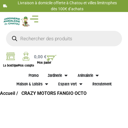
Livraison à domicile offerte à Chatou et villes limitrophes
dès 100€ d’achats
0,00
€
Mon panier
La boutique
Mon compte
Promo
Jardinerie
Animalerie
Maison & Loisirs
Espace vert
Recrutement
Accueil /
CRAZY MOTORS FANGIO OCTO