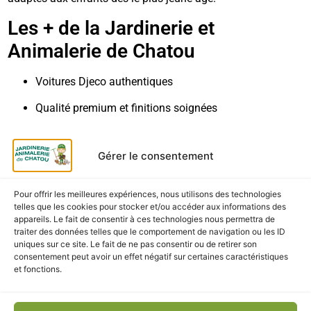
Les + de la Jardinerie et
Animalerie de Chatou
Voitures Djeco authentiques
Qualité premium et finitions soignées
Développe imagination, créativité et motricité
Gérer le consentement
Conseils personnalisés et service de proximité
Livraison & retrait
Pour offrir les meilleures expériences, nous utilisons des technologies
telles que les cookies pour stocker et/ou accéder aux informations des
appareils. Le fait de consentir à ces technologies nous permettra de
Retrait gratuit en magasin à la Jardinerie et Animalerie
traiter des données telles que le comportement de navigation ou les ID
de Chatou
uniques sur ce site. Le fait de ne pas consentir ou de retirer son
consentement peut avoir un effet négatif sur certaines caractéristiques
Livraison rapide et emballage soigné en France
et fonctions.
métropolitaine