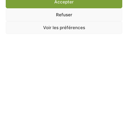
Accepter
Ajouter au panier
Refuser
Voir les préférences
A Catégoriser
BOULE DE GRAISSE GEANTE 500G
En stock