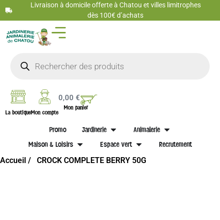
Livraison à domicile offerte à Chatou et villes limitrophes
dès 100€ d’achats
0,00
€
Mon panier
La boutique
Mon compte
Promo
Jardinerie
Animalerie
Maison & Loisirs
Espace vert
Recrutement
Accueil /
CROCK COMPLETE BERRY 50G