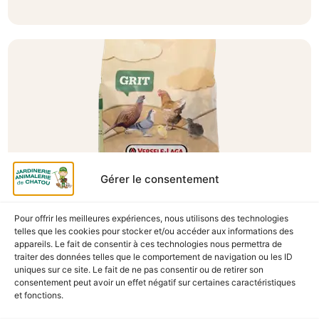
Gérer le consentement
Pour offrir les meilleures expériences, nous utilisons des technologies
A Catégoriser
telles que les cookies pour stocker et/ou accéder aux informations des
appareils. Le fait de consentir à ces technologies nous permettra de
GRIT VOLAILLES COUNTRY’S BEST 2.5KG
traiter des données telles que le comportement de navigation ou les ID
En stock
uniques sur ce site. Le fait de ne pas consentir ou de retirer son
consentement peut avoir un effet négatif sur certaines caractéristiques
et fonctions.
3,90
€
TTC