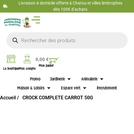
Livraison à domicile offerte à Chatou et villes limitrophes
dès 100€ d’achats
0,00
€
Mon panier
La boutique
Mon compte
Promo
Jardinerie
Animalerie
Maison & Loisirs
Espace vert
Recrutement
Accueil /
CROCK COMPLETE CARROT 50G