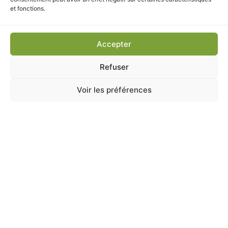
et fonctions.
Accepter
Refuser
Voir les préférences
CHAT
,
Hygiène
KONG KITTY COMBER
En stock
13,90
€
TTC
Ajouter au panier