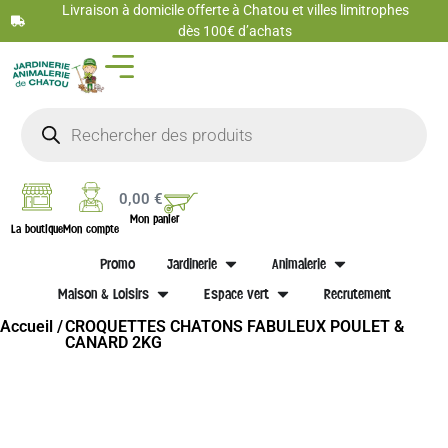
Livraison à domicile offerte à Chatou et villes limitrophes
dès 100€ d’achats
0,00
€
Mon panier
La boutique
Mon compte
Promo
Jardinerie
Animalerie
Maison & Loisirs
Espace vert
Recrutement
Accueil /
CROQUETTES CHATONS FABULEUX POULET &
CANARD 2KG