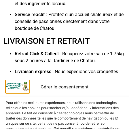
et des ingrédients locaux.
Service réactif
: Profitez d’un accueil chaleureux et de
conseils de passionnés directement dans votre
boutique de Chatou.
LIVRAISON ET RETRAIT
Retrait Click & Collect
: Récupérez votre sac de 1.75kg
sous 2 heures à la Jardinerie de Chatou.
Livraison express
: Nous expédions vos croquettes
rapidement à votre domicile ou en point relais.
Gérer le consentement
Pour offrir les meilleures expériences, nous utilisons des technologies
CES PRODUITS POURRAIENT
telles que les cookies pour stocker et/ou accéder aux informations des
appareils. Le fait de consentir à ces technologies nous permettra de
VOUS INTÉRESSER
traiter des données telles que le comportement de navigation ou les ID
uniques sur ce site. Le fait de ne pas consentir ou de retirer son
consentement peut avoir un effet négatif sur certaines caractéristiques