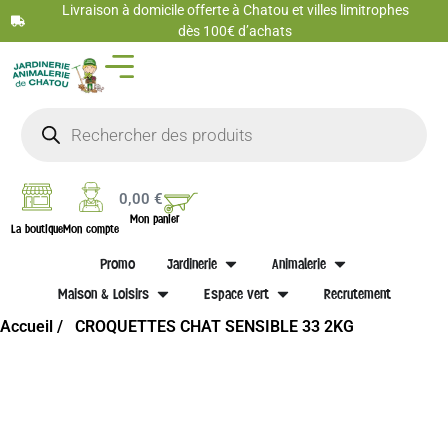
Livraison à domicile offerte à Chatou et villes limitrophes
dès 100€ d’achats
0,00
€
Mon panier
La boutique
Mon compte
Promo
Jardinerie
Animalerie
Maison & Loisirs
Espace vert
Recrutement
Accueil /
CROQUETTES CHAT SENSIBLE 33 2KG