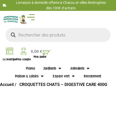
Livraison à domicile offerte à Chatou et villes limitrophes
dès 100€ d’achats
0,00
€
Mon panier
La boutique
Mon compte
Promo
Jardinerie
Animalerie
Maison & Loisirs
Espace vert
Recrutement
Accueil /
CROQUETTES CHATS – DIGESTIVE CARE 400G