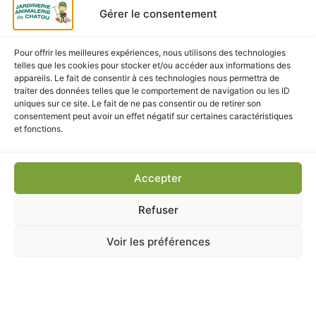
digestif et articulaire, pour l’aider à rester actif et en bonne
Gérer le consentement
santé.
Pour offrir les meilleures expériences, nous utilisons des technologies
telles que les cookies pour stocker et/ou accéder aux informations des
appareils. Le fait de consentir à ces technologies nous permettra de
traiter des données telles que le comportement de navigation ou les ID
CES PRODUITS POURRAIENT
uniques sur ce site. Le fait de ne pas consentir ou de retirer son
VOUS INTÉRESSER
consentement peut avoir un effet négatif sur certaines caractéristiques
et fonctions.
Accepter
Refuser
Voir les préférences