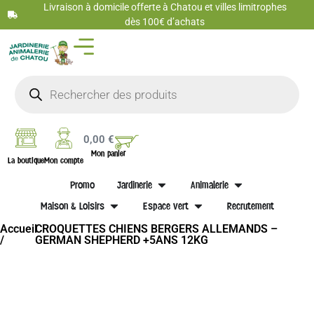
Livraison à domicile offerte à Chatou et villes limitrophes
dès 100€ d’achats
0,00
€
Mon panier
La boutique
Mon compte
Promo
Jardinerie
Animalerie
Maison & Loisirs
Espace vert
Recrutement
Accueil
CROQUETTES CHIENS BERGERS ALLEMANDS –
/
GERMAN SHEPHERD +5ANS 12KG