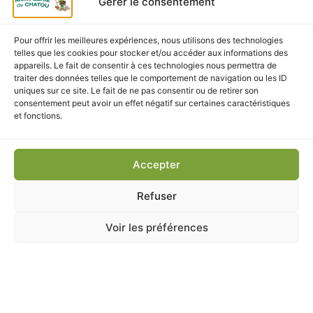
Gérer le consentement
Livraison Rapide
: Nous expédions vos croquettes
directement à domicile à Chatou et alentours.
Pour offrir les meilleures expériences, nous utilisons des technologies
telles que les cookies pour stocker et/ou accéder aux informations des
appareils. Le fait de consentir à ces technologies nous permettra de
traiter des données telles que le comportement de navigation ou les ID
uniques sur ce site. Le fait de ne pas consentir ou de retirer son
CES PRODUITS POURRAIENT
consentement peut avoir un effet négatif sur certaines caractéristiques
et fonctions.
VOUS INTÉRESSER
Accepter
Refuser
Voir les préférences