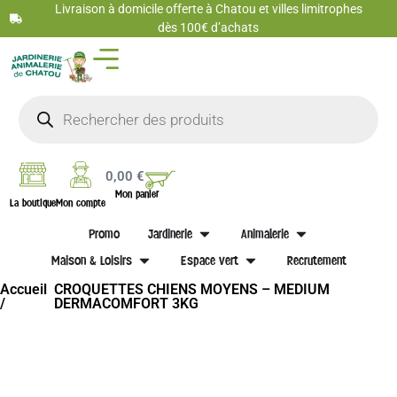
Livraison à domicile offerte à Chatou et villes limitrophes
dès 100€ d’achats
0,00
€
Mon panier
La boutique
Mon compte
Promo
Jardinerie
Animalerie
Maison & Loisirs
Espace vert
Recrutement
Accueil
CROQUETTES CHIENS MOYENS – MEDIUM
/
DERMACOMFORT 3KG