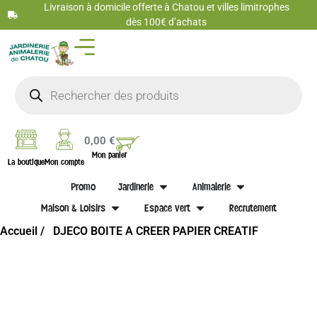
Livraison à domicile offerte à Chatou et villes limitrophes
dès 100€ d’achats
0,00
€
Mon panier
La boutique
Mon compte
Promo
Jardinerie
Animalerie
Maison & Loisirs
Espace vert
Recrutement
Accueil /
DJECO BOITE A CREER PAPIER CREATIF