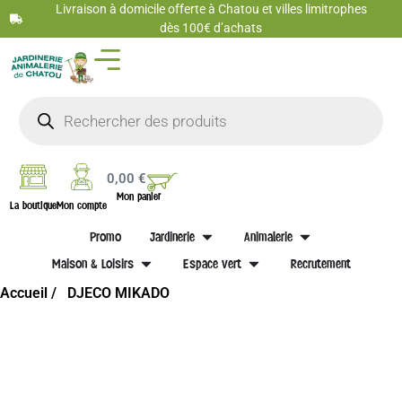
Livraison à domicile offerte à Chatou et villes limitrophes
dès 100€ d’achats
0,00
€
Mon panier
La boutique
Mon compte
Promo
Jardinerie
Animalerie
Maison & Loisirs
Espace vert
Recrutement
Accueil /
DJECO MIKADO