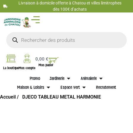
Livraison à domicile offerte à Chatou et villes limitrophes
dès 100€ d’achats
0,00
€
Mon panier
La boutique
Mon compte
Promo
Jardinerie
Animalerie
Maison & Loisirs
Espace vert
Recrutement
Accueil /
DJECO TABLEAU METAL HARMONIE