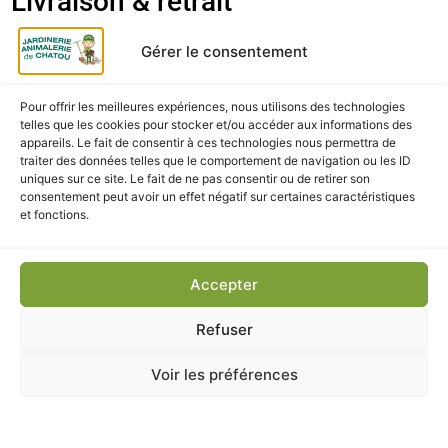
Livraison & retrait
Retrait gratuit en magasin à la Jardinerie et Animalerie
Gérer le consentement
de Chatou
Livraison rapide et soignée en France métropolitaine
Pour offrir les meilleures expériences, nous utilisons des technologies
telles que les cookies pour stocker et/ou accéder aux informations des
appareils. Le fait de consentir à ces technologies nous permettra de
traiter des données telles que le comportement de navigation ou les ID
uniques sur ce site. Le fait de ne pas consentir ou de retirer son
consentement peut avoir un effet négatif sur certaines caractéristiques
CES PRODUITS POURRAIENT
et fonctions.
VOUS INTÉRESSER
Accepter
Refuser
Voir les préférences