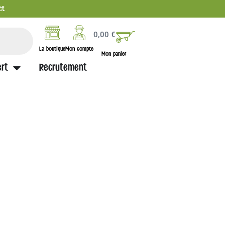
ct
0,00
€
La boutique
Mon compte
Mon panier
rt
Recrutement