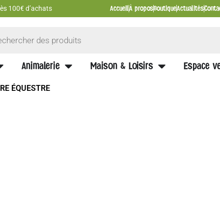
Accueil
À propos
Boutique
Actualités
Conta
 dès 100€ d’achats
Animalerie
Maison & Loisirs
Espace ve
TRE ÉQUESTRE