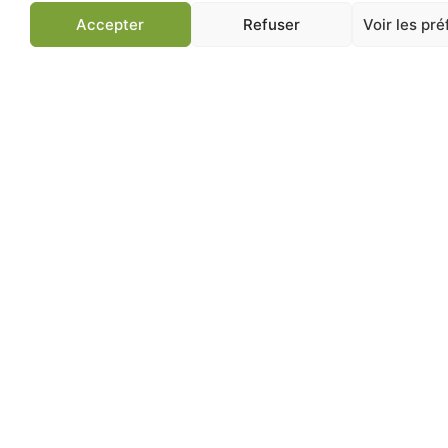
Accepter
Refuser
Voir les pr
Jardinerie de Chatou
Av
83 ans d'expertise