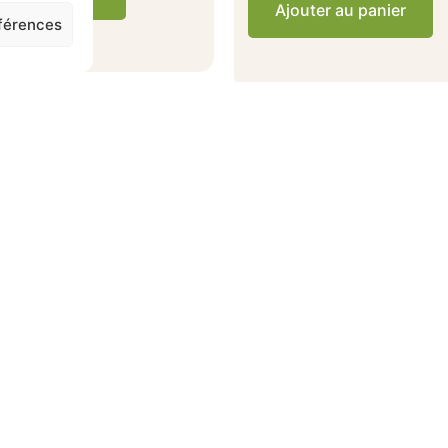
Ajouter au panier
éférences
is clients verifiés
Achats en magas
Ils nous recommandent
Des 100€ d'achats en magasin, 
4.2/5
offerte a domicile a Chatou e
limitrophes.