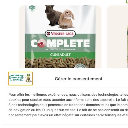
Gérer le consentement
A Catégoriser
CUNI COMPLETE 500G
GRIT V
Pour offrir les meilleures expériences, nous utilisons des technologies telle
BEST 2
cookies pour stocker et/ou accéder aux informations des appareils. Le fait 
4,80
€
TTC
En stock
à ces technologies nous permettra de traiter des données telles que le co
En s
de navigation ou les ID uniques sur ce site. Le fait de ne pas consentir ou de
consentement peut avoir un effet négatif sur certaines caractéristiques et f
Ajouter au panier
Ajou