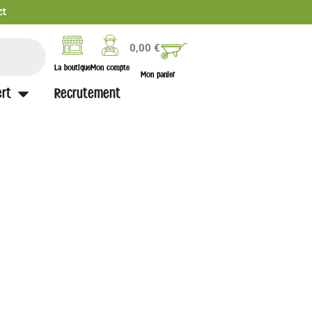
ct
0,00
€
La boutique
Mon compte
Mon panier
rt
Recrutement