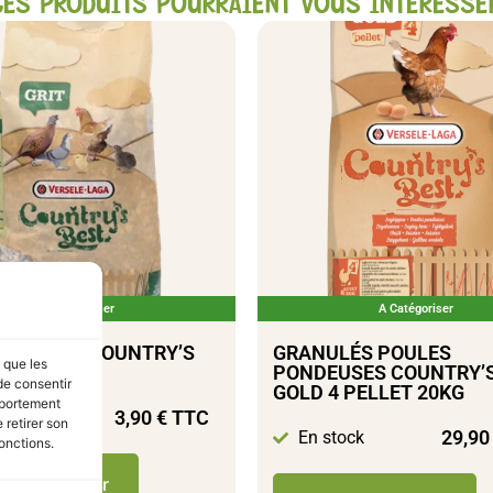
CES PRODUITS POURRAIENT VOUS INTÉRESSE
A Catégoriser
A Catégoriser
OLAILLES COUNTRY’S
GRANULÉS POULES
s que les
.5KG
PONDEUSES COUNTRY’S
de consentir
GOLD 4 PELLET 20KG
mportement
3,90
€
TTC
tock
 retirer son
29,9
En stock
onctions.
ter au panier