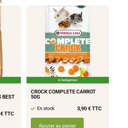
R
A Catégoriser
CROCK COMPLETE CARROT
 BEST
50G
3,90
€
TTC
En stock
0
€
TTC
Ajouter au panier